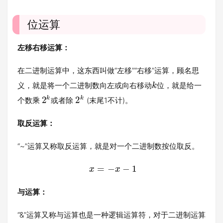
位运算
左移右移运算：
在二进制运算中，这东西叫做“左移”“右移”运算，顾名思
义，就是将一个二进制数向左或向右移动
位，就是给一
k
k
k
2
2
个数乘
或者除
(末尾1不计)。
取反运算：
“~”运算又称取反运算，就是对一个二进制数按位取反。
=
−
−
1
x
x
与运算：
“&”运算又称与运算也是一种逻辑运算符，对于二进制运算