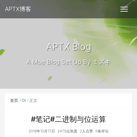
APTX博客
APTX Blog
A Moe Blog Set Up By ミズキ
首页
OI
正文
#笔记#二进制与位运算
2018年10月17日
2479点热度
2人点赞
0条评论