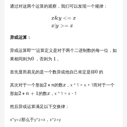
通过对这两个运算的观察，我们可以发现一个规律：
&
<
=
x
y
x
|
>
=
x
y
x
异或运算：
异或运算即“^”运算定义是对于两个二进制数的每一位，如
0
1
果相同则为
，否则为
。
0
首先显而易见的是一个数异或他自己肯定是得
的
2
∗
其次对于一个形如
的数
，x ^ 1 = x + 1而对于一个
n
x
2
∗
+
1
形如
的数
，x ^ 1 = x - 1
n
x
然后异或运算满足以下交换律：
x^y=z那么于y^z=x，x^z=y